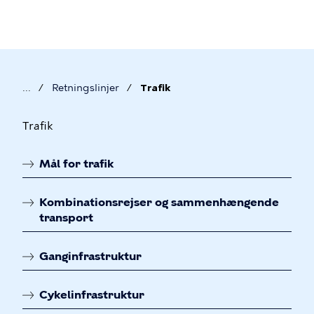
Gå
til
hovedindhold
Retningslinjer
Trafik
Brødkrumme
T
Trafik
r
Mål for trafik
a
Linkoversigt
f
Kombinationsrejser og sammenhængende
i
transport
k
Ganginfrastruktur
Cykelinfrastruktur