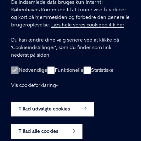
De indsamlede data bruges kun internt i
Center for Byudvikling, Økonomiforvaltningen,
Københavns Kommune til at kunne vise fx videoer
Københavns Rådhus 3. sal, 1550 København V
og kort på hjemmesiden og forbedre den generelle
brugeroplevelse.
Læs hele vores cookiepolitik her
Du kan ændre dine valg senere ved at klikke på
LINKS
'Cookieindstillinger', som du finder som link
nederst på siden.
Tidligere kommuneplaner
Lokalplaner
Nødvendige
Funktionelle
Statistiske
Blivhørt.dk
Vis cookieforklaring
Skriv til Center for Byudvikling
Tillad udvalgte cookies
Cookiepolitik
Cookieindstillinger
Tillad alle cookies