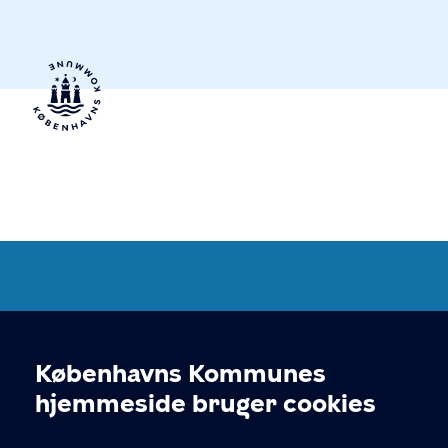
Københavns Kommuneplan
2024
Københavns Kommunes
Cookieindstillinger
hjemmeside bruger cookies
KONTAKT