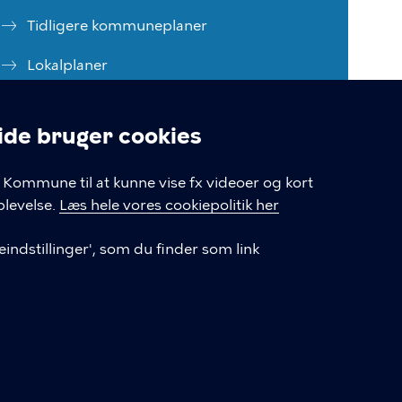
Tidligere kommuneplaner
Lokalplaner
Blivhørt.dk
e bruger cookies
Skriv til Center for Byudvikling
linger
Kommune til at kunne vise fx videoer og kort
Cookiepolitik
levelse.
Læs hele vores cookiepolitik her
Cookieindstillinger
indstillinger', som du finder som link