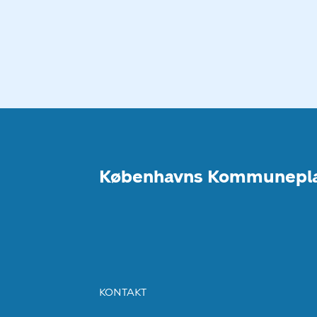
j
ø
Københavns Kommunepl
KONTAKT