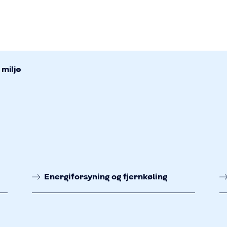
mær
gation
 miljø
mme
Energiforsyning og fjernkøling