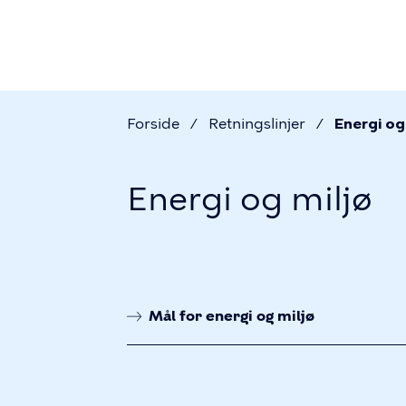
Pri
Gå
til
navi
hovedindhold
Forside
Retningslinjer
Energi og
Brødkru
E
Energi og miljø
n
e
Mål for energi og miljø
Linkoversigt
r