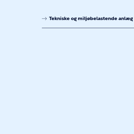
g
Tekniske og miljøbelastende anlæg
i
o
g
m
i
l