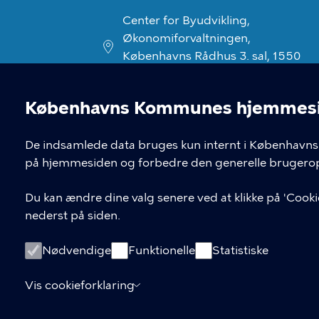
Center for Byudvikling,
Økonomiforvaltningen,
Københavns Rådhus 3. sal, 1550
København V
Københavns Kommunes hjemmesid
Cookieindstil
De indsamlede data bruges kun internt i Københavns 
på hjemmesiden og forbedre den generelle brugerop
Du kan ændre dine valg senere ved at klikke på 'Cookie
nederst på siden.
Nødvendige
Funktionelle
Statistiske
Vis cookieforklaring