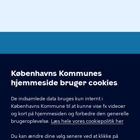
Københavns Kommuneplan
2024
Københavns Kommunes
Cookieindstillinger
hjemmeside bruger cookies
KONTAKT
De indsamlede data bruges kun internt i
Center for Byudvikling, Økonomiforvaltningen,
Københavns Kommune til at kunne vise fx videoer
Københavns Rådhus 3. sal, 1550 København V
og kort på hjemmesiden og forbedre den generelle
brugeroplevelse.
Læs hele vores cookiepolitik her
Du kan ændre dine valg senere ved at klikke på
LINKS