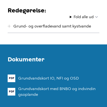
Redegørelse:
Fold alle ud
Grund- og overfladevand samt kystvande
Dokumenter
Grundvandskort
IO,
NFI
og
OSD
PDF
Grundvandskort
med
BNBO
og
indvindin
PDF
gsoplande