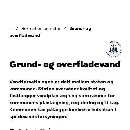
Gå
til
hovedindhold
Rekreation og natur
Grund- og
Brødkrumme
overfladevand
Grund- og overfladevand
Vandforvaltningen er delt mellem staten og
kommunen. Staten overvåger kvalitet og
fastlægger vandplanlægning som ramme for
kommunens planlægning, regulering og tiltag.
Kommunen kan pålægge konkrete indsatser i
spildevandsforsyningen.