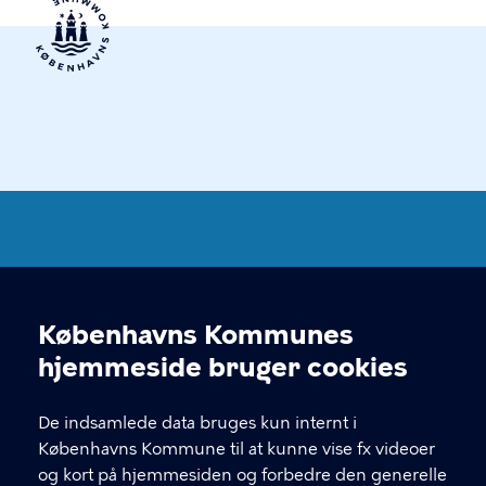
Københavns Kommuneplan
2024
Københavns Kommunes
Cookieindstillinger
hjemmeside bruger cookies
KONTAKT
De indsamlede data bruges kun internt i
Center for Byudvikling, Økonomiforvaltningen,
Københavns Kommune til at kunne vise fx videoer
Københavns Rådhus 3. sal, 1550 København V
og kort på hjemmesiden og forbedre den generelle