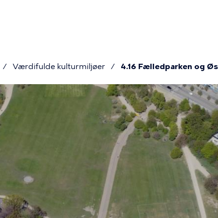
mær
gation
Værdifulde kulturmiljøer
4.16 Fælledparken og Ø
mme