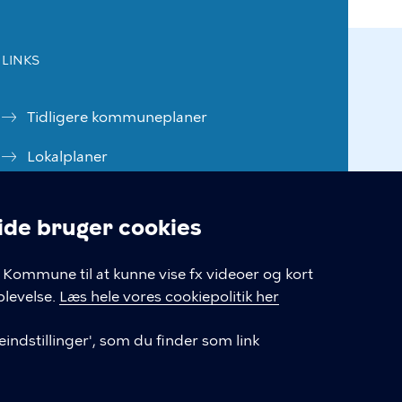
LINKS
Tidligere kommuneplaner
Lokalplaner
Blivhørt.dk
e bruger cookies
Skriv til Center for Byudvikling
linger
Kommune til at kunne vise fx videoer og kort
Cookiepolitik
levelse.
Læs hele vores cookiepolitik her
Cookieindstillinger
indstillinger', som du finder som link