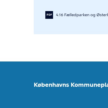
4.16
Fælledparken
og
Øster
PDF
Københavns Kommunepl