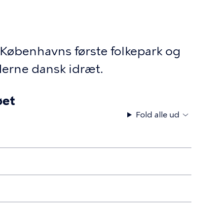
Københavns første folkepark og
erne dansk idræt.
øet
Fold alle ud