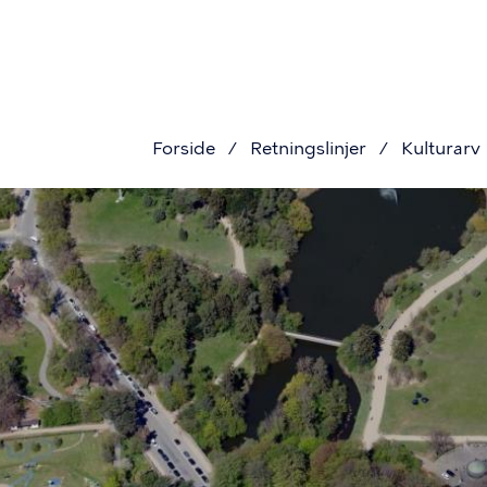
Pri
Gå
til
navi
hovedindhold
Forside
Retningslinjer
Kulturarv
Brødkru
Billede