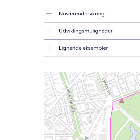
Nuværende sikring
Udviklingsmuligheder
Lignende eksempler
Billede