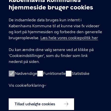
Cookieindstillinger
hjemmeside bruger cookies
KONTAKT
De indsamlede data bruges kun internt i
Center for Byudvikling, Økonomiforvaltningen,
Københavns Kommune til at kunne vise fx videoer
Københavns Rådhus 3. sal, 1550 København V
og kort på hjemmesiden og forbedre den generelle
brugeroplevelse.
Læs hele vores cookiepolitik her
Du kan ændre dine valg senere ved at klikke på
LINKS
'Cookieindstillinger', som du finder som link
nederst på siden.
Tidligere kommuneplaner
Lokalplaner
Nødvendige
Funktionelle
Statistiske
Blivhørt.dk
Vis cookieforklaring
Skriv til Center for Byudvikling
Tillad udvalgte cookies
Cookiepolitik