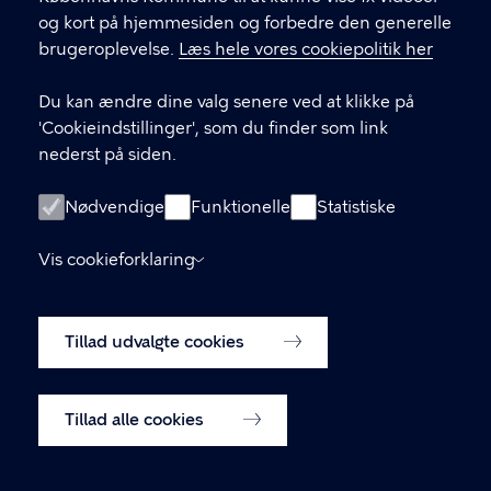
Københavns Rådhus 3. sal, 1550 København V
og kort på hjemmesiden og forbedre den generelle
brugeroplevelse.
Læs hele vores cookiepolitik her
Du kan ændre dine valg senere ved at klikke på
LINKS
'Cookieindstillinger', som du finder som link
nederst på siden.
Tidligere kommuneplaner
Lokalplaner
Nødvendige
Funktionelle
Statistiske
Blivhørt.dk
Vis cookieforklaring
Skriv til Center for Byudvikling
Tillad udvalgte cookies
Cookiepolitik
Cookieindstillinger
Tillad alle cookies